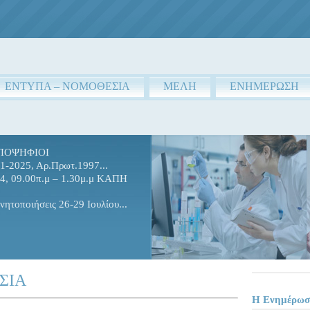
ΕΝΤΥΠΑ – ΝΟΜΟΘΕΣΙΑ
ΜΕΛΗ
ΕΝΗΜΕΡΩΣΗ
ΠΟΨΗΦΙΟΙ
1-2025, Αρ.Πρωτ.1997...
24, 09.00π.μ – 1.30μ.μ ΚΑΠΗ
νητοποιήσεις 26-29 Ιουλίου...
ΣΙΑ
Η Ενημέρωσ