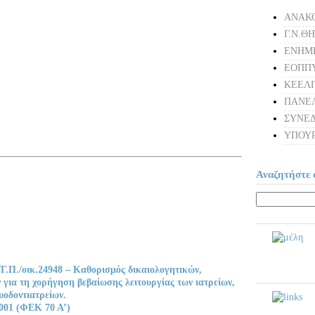
ΑΝΑΚΟ
Γ.Ν.Θ
ΕΝΗΜ
ΕΟΠΠ
ΚΕΕΛ
ΠΑΝΕΛ
ΣΥΝΕΔ
ΥΠΟΥΡ
Αναζητήστε σ
Γ.Π./οικ.24948 – Καθορισμός δικαιολογητικών,
 για τη χορήγηση βεβαίωσης λειτουργίας των ιατρείων,
υοδοντιατρείων.
2001 (ΦΕΚ 70 Α’)